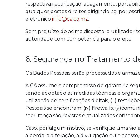
respectiva rectificação, apagamento, portabil
qualquer destes direitos dirigindo-se, por esc
eletrónico
info@ca.co.mz
.
Sem prejuízo do acima disposto, o utilizador 
autoridade com competência para o efeito.
6. Segurança no Tratamento d
Os Dados Pessoais serão processados e armaz
A CA assume o compromisso de garantir a segu
tendo adoptado as medidas técnicas e organiz
utilização de certificações digitais, (iii) rest
Pessoais se encontram; (iv) firewalls, (v)comu
segurança são revistas e atualizadas consoante
Caso, por algum motivo, se verifique uma viol
a perda, a alteração, a divulgação ou o acesso