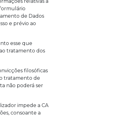
ormações relativas a
 formulário
ratamento de Dados
so e prévio ao
ento esse que
 ao tratamento dos
nvicções filosóficas
mo o tratamento de
sta não poderá ser
lizador impede a CA
ões, consoante a