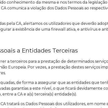
tido conhecimento da mesma e nos termos da legislação ap
A comunica a violação dos Dados Pessoais ao respectivo
as pela CA, alertamos os utilizadores que deverão adop
rar a existência de uma firewall ativa, e antivírus e an
oais a Entidades Terceiras
rer a terceiros para a prestação de determinados serviços
ião Europeia. Por vezes, a prestação destes serviços impl
res.
quadas, de forma a assegurar que as entidades que ten
adas garantias a este nível, o que ficará devidamente c
entre a CA e a(s) terceira(s) entidade(s).
CA tratará os Dados Pessoais dos utilizadores, em nome 