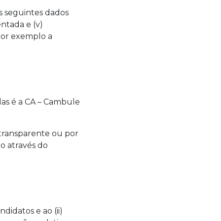
s seguintes dados
entada e (v)
por exemplo a
idas é a CA – Cambule
 transparente ou por
o através do
idatos e ao (ii)