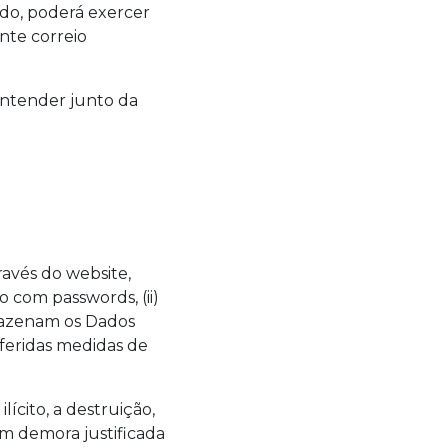
ido, poderá exercer
inte correio
entender junto da
avés do website,
 com passwords, (ii)
armazenam os Dados
eferidas medidas de
ícito, a destruição,
em demora justificada