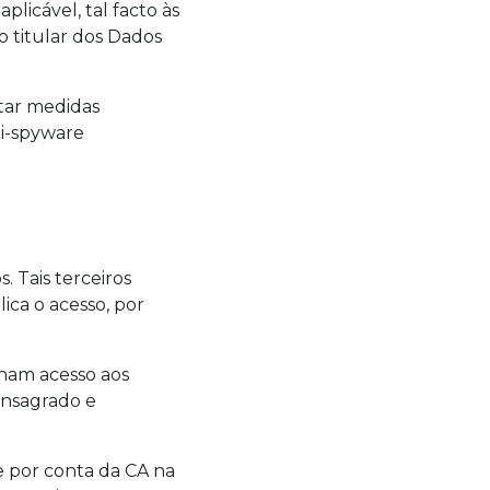
licável, tal facto às
 titular dos Dados
tar medidas
ti-spyware
. Tais terceiros
ica o acesso, por
ham acesso aos
onsagrado e
e por conta da CA na