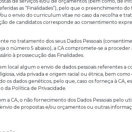
opostas de serviços e/ou de orçamentos (bem como, de inf
eferidas as “Finalidades”), pelo que o preenchimento do
ou o envio do curriculum vitae no caso da recolha e t
cção de candidatos corresponde ao consentimento expres
mente no tratamento dos seus Dados Pessoais (consentim
eja o número 5 abaixo), a CA compromete-se a proceder
ário à prossecução das Finalidades.
 em local algum o envio de dados pessoais referentes a co
é religiosa, vida privada e origem racial ou étnica, bem co
indo os dados genéticos, pelo que, caso os forneça à CA, e
o da Política de Privacidade.
m a CA, o não fornecimento dos Dados Pessoais pelo uti
/envio de propostas e/ou orçamentos ou outras informaç