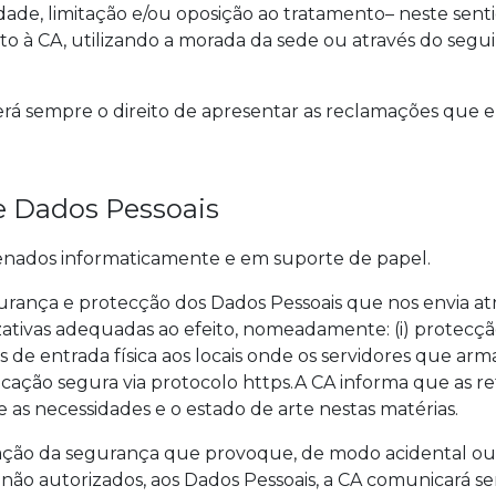
idade, limitação e/ou oposição ao tratamento– neste sent
rito à CA, utilizando a morada da sede ou através do segu
terá sempre o direito de apresentar as reclamações que 
e Dados Pessoais
enados informaticamente e em suporte de papel.
rança e protecção dos Dados Pessoais que nos envia atr
ativas adequadas ao efeito, nomeadamente: (i) protecção
rições de entrada física aos locais onde os servidores que 
nicação segura via protocolo https.A CA informa que as r
 as necessidades e o estado de arte nestas matérias.
ação da segurança que provoque, de modo acidental ou il
, não autorizados, aos Dados Pessoais, a CA comunicará s